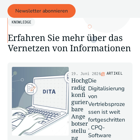
Newsletter abonnieren
KNOWLEDGE
Erfahren Sie mehr über das
Vernetzen von Informationen
ARTIKEL
19. Juni 2026
Hochg
Die
radig
Digitalisierung
konfi
von
gurier
Vertriebsproze
bare
ssen ist weit
Ange
fortgeschritten
botser
. CPQ-
stellu
Software
ng