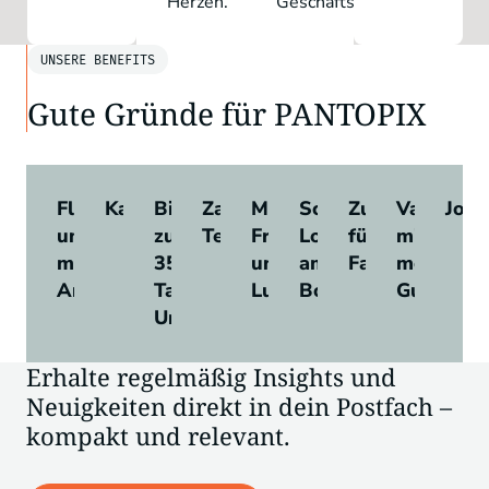
Herzen.
Geschäftspartner.
UNSERE BENEFITS
Gute Gründe für PANTOPIX
Flexibles
Karrieremöglichkeiten
Bis
Zahlreiche
Monatliches
Schöne
Zuschüsse
ValueCar
Jobb
und
zu
Teamevents
Frühstück
Location
für
mit
mobiles
35
und
am
Fahrtkosten
monatl.
Arbeiten
Tage
Lunch
Bodensee
Guthaben
Urlaub
Erhalte regelmäßig Insights und
Neuigkeiten direkt in dein Postfach –
kompakt und relevant.