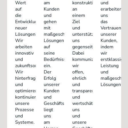
Wert
am
konstruktiv
und
auf
Kunden
an
erarbeiten
die
und
einem
uns
Entwicklung
gehen
Ziel
das
neuer
mit
und
Vertrauen
Lösungen.
maßgeschneiderten
unterstützen
unserer
Wir
Lösungen
uns
Kunden,
arbeiten
auf
gegenseitig.
indem
innovativ
seine
Dabei
wir
und
Bedürfnisse
kommunizieren
erstklassige
zukunftsorientiert.
ein.
wir
Leistung
Wir
Der
offen,
und
hinterfragen
Erfolg
ehrlich
maßgeschnei
und
unserer
und
Lösungen.
optimieren
Kunden
transparent
kontinuierlich
und
und
unsere
Geschäftspartner
wertschätzen
Prozesse
liegt
uns
und
uns
und
Systeme.
am
unsere