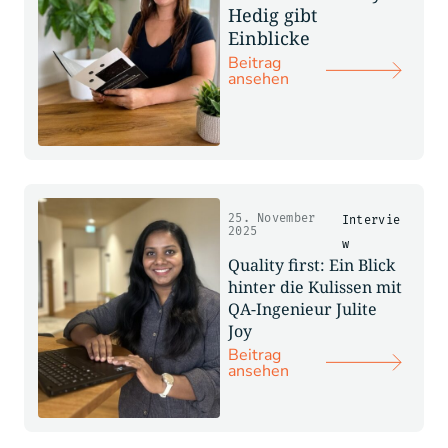
Hedig gibt
Einblicke
Beitrag
ansehen
25. November
Intervie
2025
w
Quality first: Ein Blick
hinter die Kulissen mit
QA-Ingenieur Julite
Joy
Beitrag
ansehen