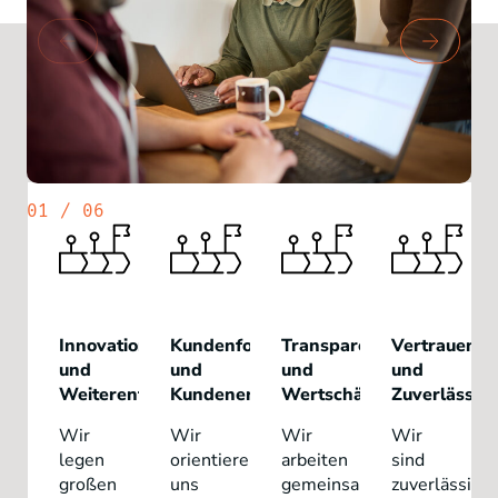
UNSERE WERTE
Gemeinsame Vision: Turning
Information into Value
01
/
06
Innovation
Kundenfokus
Transparenz
Vertrauen
und
und
und
und
Weiterentwicklung
Kundenerfolg
Wertschätzung
Zuverlässigk
Wir
Wir
Wir
Wir
legen
orientieren
arbeiten
sind
großen
uns
gemeinsam
zuverlässig