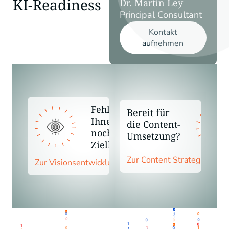
KI-Readiness
Dr. Martin Ley
Principal Consultant
Kontakt
aufnehmen
Fehlt
Bereit für
Ihnen
die Content-
noch das
Umsetzung?
Zielbild?
Zur Content Strategie
Zur Visionsentwicklung