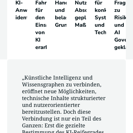
KI-
Fahrtplan
Handlungsempfehlung
Nutzen-
für
Fragen
Anwendungsfälle
für
und
Abschätzung
konkrete
zu
identifiziert
den
belastbare
geplanter
Systeme
Risike
Einsatz
Grundlage
Maßnahmen
und
und
von
Technologien
AI
KI
Govern
erarbeitet
geklärt
„Künstliche Intelligenz und
Wissensgraphen zu verbinden,
eröffnet neue Möglichkeiten,
technische Inhalte strukturierter
und nutzerorientierter
bereitzustellen. Doch diese
Verbindung ist nur ein Teil des
Ganzen: Erst die gezielte
Bestimmung des KI-Reifegrades