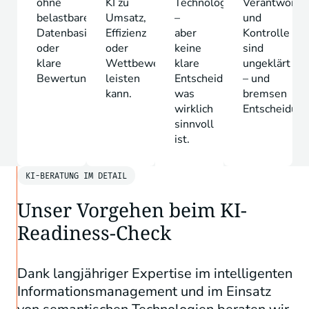
ohne
KI zu
Technologien
Verantwortu
belastbare
Umsatz,
–
und
Datenbasis
Effizienz
aber
Kontrolle
oder
oder
keine
sind
klare
Wettbewerbsvorteilen
klare
ungeklärt
Bewertung.
leisten
Entscheidungslogik,
– und
kann.
was
bremsen
wirklich
Entscheidung
sinnvoll
ist.
KI-BERATUNG IM DETAIL
Unser Vorgehen beim KI-
Readiness-Check
Dank langjähriger Expertise im intelligenten
Informationsmanagement und im Einsatz