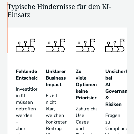
Typische Hindernisse für den KI-
Einsatz
Fehlende
Unklarer
Zu
Unsicherhei
Entscheidungsgrundlage
Business
viele
bei
Impact
Optionen,
AI
Investitionen
keine
Governance
in KI
Es ist
Priorisierung
&
müssen
nicht
Risiken
getroffen
klar,
Zahlreiche
werden
welchen
Use
Fragen
–
konkreten
Cases
zu
aber
Beitrag
und
Compliance,