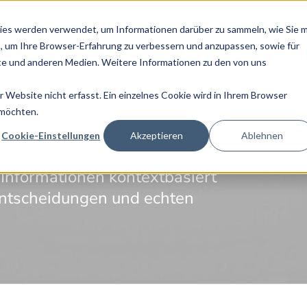
TPASS - JETZT LESEN! |
NEU: DIE GRAPHWISE EDITION VON PAN
ies werden verwendet, um Informationen darüber zu sammeln, wie Sie m
U
, um Ihre Browser-Erfahrung zu verbessern und anzupassen, sowie für
Beratung
Umsetzung
Anwendu
e und anderen Medien. Weitere Informationen zu den von uns
Website nicht erfasst. Ein einzelnes Cookie wird in Ihrem Browser
r Wissen
 möchten.
Cookie-Einstellungen
Akzeptieren
Ablehnen
h-Technologie und Künstliche
 Informationen kontextbasiert
Entscheidungen und echten