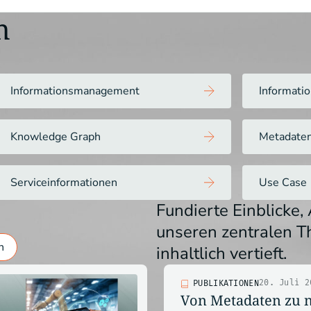
n
Informationsmanagement
Informati
Knowledge Graph
Metadate
Serviceinformationen
Use Case
Fundierte Einblicke
unseren zentralen T
n
inhaltlich vertieft.
20. Juli 2
PUBLIKATIONEN
Von Metadaten zu 