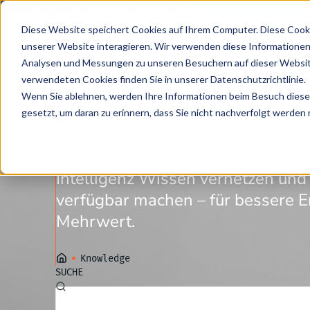
ER: MIT STRUKTURIERTEN PRODUKTDATEN ZUM DIGITALEN PRODUK
Diese Website speichert Cookies auf Ihrem Computer. Diese Cook
unserer Website interagieren. Wir verwenden diese Informationen
Analysen und Messungen zu unseren Besuchern auf dieser Websit
verwendeten Cookies finden Sie in unserer Datenschutzrichtlinie.
Wenn Sie ablehnen, werden Ihre Informationen beim Besuch dieser 
KNOWLEDGE
Wir teilen unse
gesetzt, um daran zu erinnern, dass Sie nicht nachverfolgt werden
Erleben Sie, wie Knowledge-Grap
Intelligenz Wissen vernetzen und
verfügbar machen – für bessere 
Mehrwert.
•
Knowledge
SUCHE