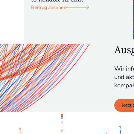
Beitrag ansehen
Ausg
Wir inf
und ak
kompak
Jetzt