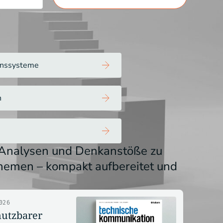
onssysteme
n
, Analysen und Denkanstöße zu
hemen – kompakt aufbereitet und
026
nutzbarer