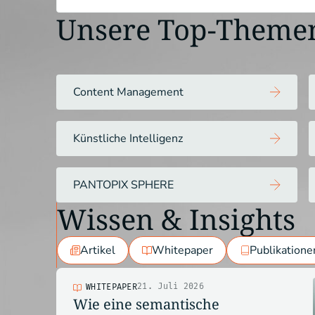
Unsere Top-Theme
Content Management
Künstliche Intelligenz
PANTOPIX SPHERE
Wissen & Insights
Artikel
Whitepaper
Publikatione
21. Juli 2026
WHITEPAPER
Wie eine semantische