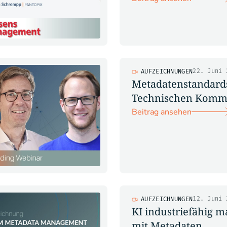
22. Juni 
AUFZEICHNUNGEN
Metadatenstandards
Technischen Komm
Beitrag ansehen
12. Juni 
AUFZEICHNUNGEN
KI industriefähig m
mit Metadaten