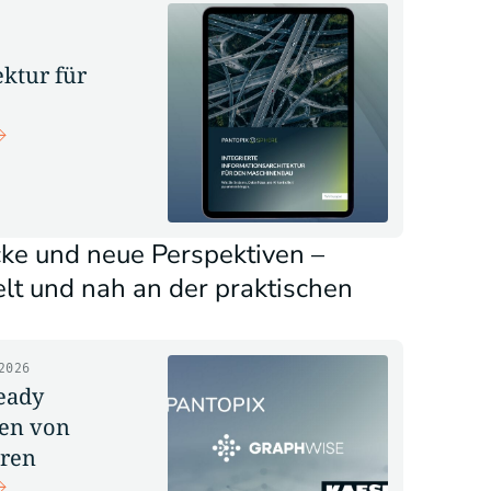
ktur für
cke und neue Perspektiven –
elt und nah an der praktischen
2026
eady
en von
ren