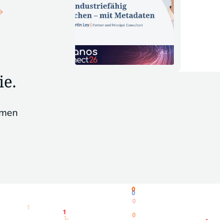
ie.
emen