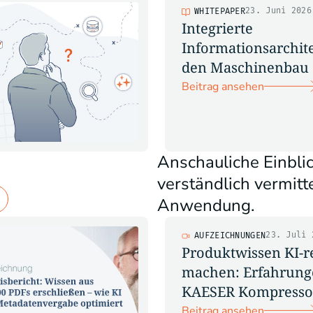
23. Juni 2026
WHITEPAPER
Integrierte
Informationsarchite
den Maschinenbau
Beitrag ansehen
Anschauliche Einbli
verständlich vermitt
Anwendung.
23. Juli 
AUFZEICHNUNGEN
Produktwissen KI-r
machen: Erfahrung
KAESER Kompresso
Beitrag ansehen