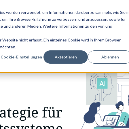
KTPASS - JETZT LESEN! |
NEU: DIE GRAPHWISE EDITION VON PA
ies werden verwendet, um Informationen darüber zu sammeln, wie Sie m
U
, um Ihre Browser-Erfahrung zu verbessern und anzupassen, sowie für
Beratung
Umsetzung
Anwendu
e und anderen Medien. Weitere Informationen zu den von uns
Website nicht erfasst. Ein einzelnes Cookie wird in Ihrem Browser
trateg…
 möchten.
Cookie-Einstellungen
Akzeptieren
Ablehnen
ategie für
tssysteme