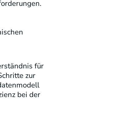
sforderungen.
nischen
rständnis für
chritte zur
datenmodell
zienz bei der