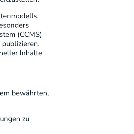
atenmodells,
Besonders
ystem (CCMS)
 publizieren.
neller Inhalte
nem bewährten,
rungen zu