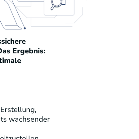
sichere
Das Ergebnis:
timale
Erstellung,
chts wachsender
eitzustellen.