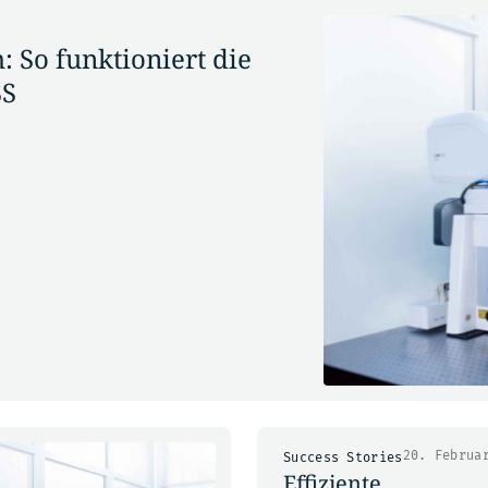
 So funktioniert die
SS
20. Februa
Success Stories
Effiziente