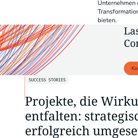
Unternehmen d
Transformatio
bieten.
La
Co
Ko
SUCCESS STORIES
Projekte, die Wirk
entfalten: strategi
erfolgreich umgese