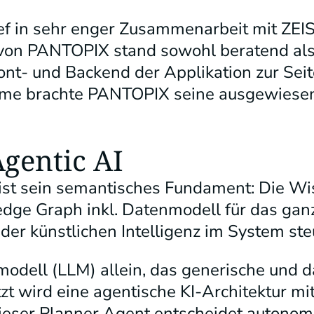
ief in sehr enger Zusammenarbeit mit ZEIS
von PANTOPIX stand sowohl beratend als
ont- und Backend der Applikation zur Sei
eme brachte PANTOPIX seine ausgewiesen
Agentic AI
 ist sein semantisches Fundament: Die W
dge Graph inkl. Datenmodell für das ga
der künstlichen Intelligenz im System ste
modell (LLM) allein, das generische und d
t wird eine agentische KI-Architektur mi
ieser Planner Agent entscheidet autonom