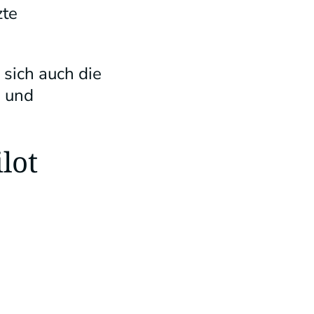
zte
 sich auch die
d und
lot