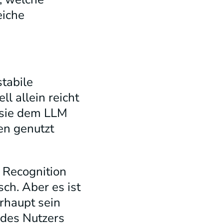
eiche
stabile
l allein reicht
t sie dem LLM
nen genutzt
 Recognition
sch. Aber es ist
erhaupt sein
 des Nutzers