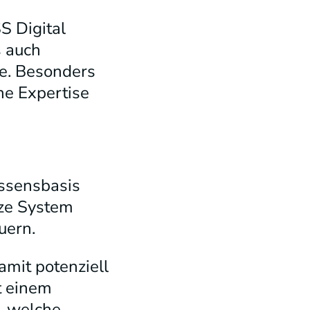
S Digital
 auch
te. Besonders
e Expertise
issensbasis
nze System
uern.
amit potenziell
t einem
, welche