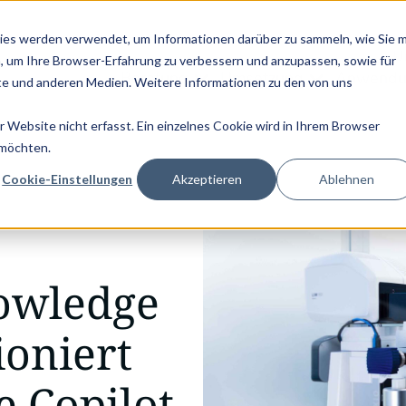
TPASS - JETZT LESEN! |
NEU: DIE GRAPHWISE EDITION VON PAN
ies werden verwendet, um Informationen darüber zu sammeln, wie Sie m
U
, um Ihre Browser-Erfahrung zu verbessern und anzupassen, sowie für
Beratung
Umsetzung
Anwendu
e und anderen Medien. Weitere Informationen zu den von uns
Website nicht erfasst. Ein einzelnes Cookie wird in Ihrem Browser
raph: …
 möchten.
Cookie-Einstellungen
Akzeptieren
Ablehnen
nowledge
ioniert
e Copilot