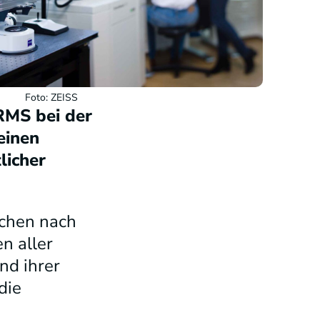
Foto: ZEISS
 RMS bei der
einen
licher
uchen nach
n aller
nd ihrer
die