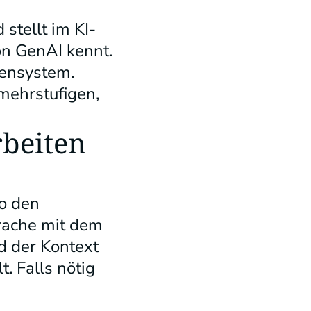
 stellt im KI-
on GenAI kennt.
tensystem.
 mehrstufigen,
beiten
o den
prache mit dem
d der Kontext
. Falls nötig