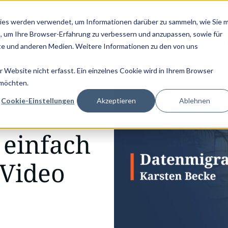
KTPASS - JETZT LESEN! |
NEU: DIE GRAPHWISE EDITION VON PA
ies werden verwendet, um Informationen darüber zu sammeln, wie Sie m
U
, um Ihre Browser-Erfahrung zu verbessern und anzupassen, sowie für
Beratung
Umsetzung
Anwendu
e und anderen Medien. Weitere Informationen zu den von uns
Website nicht erfasst. Ein einzelnes Cookie wird in Ihrem Browser
 möchten.
Cookie-Einstellungen
Akzeptieren
Ablehnen
 einfach
 Video