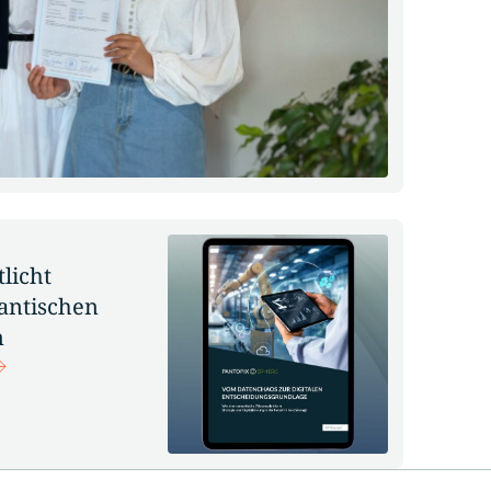
licht
antischen
n