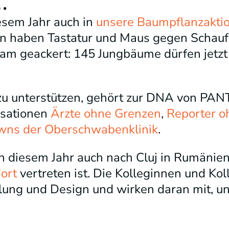
…
esem Jahr auch in
unsere Baumpflanzakti
en haben Tastatur und Maus gegen Schauf
am geackert: 145 Jungbäume dürfen jetzt
 zu unterstützen, gehört zur DNA von PA
isationen
Ärzte ohne Grenzen
,
Reporter o
owns der Oberschwabenklinik
.
 diesem Jahr auch nach Cluj in Rumänie
ort
vertreten ist. Die Kolleginnen und Kol
klung und Design und wirken daran mit, 