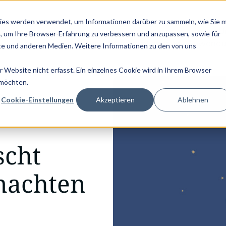
UKTPASS - JETZT LESEN! |
NEU: DIE GRAPHWISE EDITION VON P
ies werden verwendet, um Informationen darüber zu sammeln, wie Sie m
U
, um Ihre Browser-Erfahrung zu verbessern und anzupassen, sowie für
Beratung
Umsetzung
Anwendu
e und anderen Medien. Weitere Informationen zu den von uns
Website nicht erfasst. Ein einzelnes Cookie wird in Ihrem Browser
…
 möchten.
Cookie-Einstellungen
Akzeptieren
Ablehnen
cht
nachten