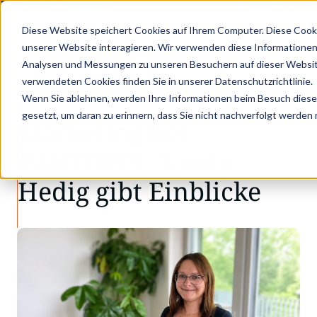
R: MIT STRUKTURIERTEN PRODUKTDATEN ZUM DIGITALEN PRODUKTPASS - J
Diese Website speichert Cookies auf Ihrem Computer. Diese Cook
unserer Website interagieren. Wir verwenden diese Informationen
Analysen und Messungen zu unseren Besuchern auf dieser Websit
•
•
Interview
Marketing bei PANTOPIX: Sandy …
verwendeten Cookies finden Sie in unserer Datenschutzrichtlinie.
INTERVIEW
Wenn Sie ablehnen, werden Ihre Informationen beim Besuch dieser 
gesetzt, um daran zu erinnern, dass Sie nicht nachverfolgt werden
Marketing bei
PANTOPIX: Sandy
Hedig gibt Einblicke