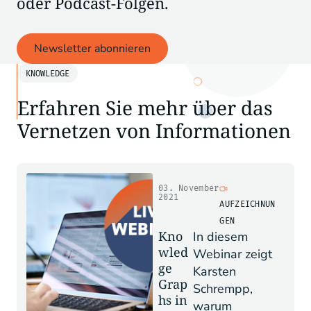
oder Podcast-Folgen.
Newsletter abonnieren
KNOWLEDGE
Erfahren Sie mehr über das
Vernetzen von Informationen
03. November
2021
AUFZEICHNUN
GEN
Kno
In diesem
wled
Webinar zeigt
ge
Karsten
Grap
Schrempp,
hs in
warum