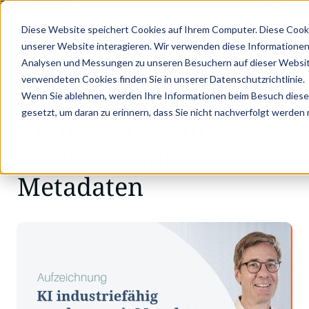
APER: MIT STRUKTURIERTEN PRODUKTDATEN ZUM DIGITALEN PRODUKTPASS 
Diese Website speichert Cookies auf Ihrem Computer. Diese Cook
unserer Website interagieren. Wir verwenden diese Informationen
Analysen und Messungen zu unseren Besuchern auf dieser Websit
•
•
Knowledge
KI industriefähig machen &#821…
verwendeten Cookies finden Sie in unserer Datenschutzrichtlinie.
AUFZEICHNUNGEN
Wenn Sie ablehnen, werden Ihre Informationen beim Besuch dieser 
gesetzt, um daran zu erinnern, dass Sie nicht nachverfolgt werden
KI Industriefähig
machen - mit
Metadaten