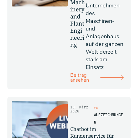
Mach
Unternehmen
inery
des
and
Maschinen-
Plant
und
Engi
Anlagenbaus
neeri
auf der ganzen
ng
Welt derzeit
stark am
Einsatz
Beitrag
ansehen
13. März
2026
AUFZEICHNUNGE
N
Chatbot im
Kundenservice für