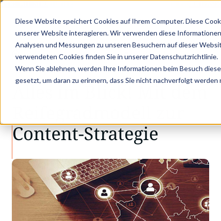
PER: MIT STRUKTURIERTEN PRODUKTDATEN ZUM DIGITALEN PRODUKTPASS -
Diese Website speichert Cookies auf Ihrem Computer. Diese Cook
unserer Website interagieren. Wir verwenden diese Informationen
Analysen und Messungen zu unseren Besuchern auf dieser Websit
•
•
Aktuelles
Alles im Blick! Mit dem Reifeg…
verwendeten Cookies finden Sie in unserer Datenschutzrichtlinie.
AKTUELLES
Wenn Sie ablehnen, werden Ihre Informationen beim Besuch dieser 
gesetzt, um daran zu erinnern, dass Sie nicht nachverfolgt werden
Alles im Blick! Mit dem
Reifegradmodell zur
Content-Strategie