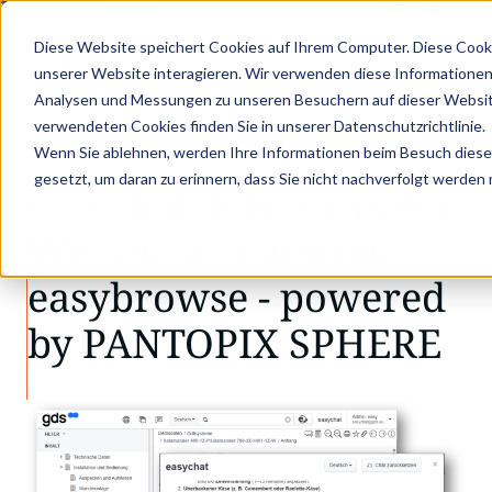
PER: MIT STRUKTURIERTEN PRODUKTDATEN ZUM DIGITALEN PRODUKTPASS -
Diese Website speichert Cookies auf Ihrem Computer. Diese Cook
unserer Website interagieren. Wir verwenden diese Informationen
Analysen und Messungen zu unseren Besuchern auf dieser Websit
•
•
Aktuelles
easychat: KI-gestützter Wissen…
verwendeten Cookies finden Sie in unserer Datenschutzrichtlinie.
AKTUELLES
Wenn Sie ablehnen, werden Ihre Informationen beim Besuch dieser 
gesetzt, um daran zu erinnern, dass Sie nicht nachverfolgt werden
easychat: KI-gestützter
Wissensassistent in
easybrowse - powered
by PANTOPIX SPHERE