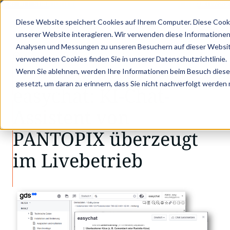
ER: MIT STRUKTURIERTEN PRODUKTDATEN ZUM DIGITALEN PRODUKTPASS - 
Diese Website speichert Cookies auf Ihrem Computer. Diese Cook
unserer Website interagieren. Wir verwenden diese Informationen
Analysen und Messungen zu unseren Besuchern auf dieser Websit
•
•
Aktuelles
easychat: KI-Chat-Assistent vo…
verwendeten Cookies finden Sie in unserer Datenschutzrichtlinie.
AKTUELLES
Wenn Sie ablehnen, werden Ihre Informationen beim Besuch dieser 
gesetzt, um daran zu erinnern, dass Sie nicht nachverfolgt werden
easychat: KI-Chat-
Assistent von
PANTOPIX überzeugt
im Livebetrieb