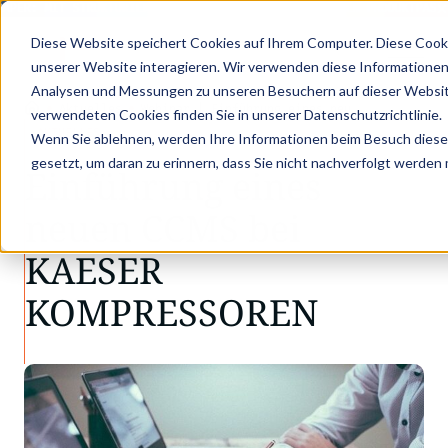
APER: MIT STRUKTURIERTEN PRODUKTDATEN ZUM DIGITALEN PRODUKTPASS 
Diese Website speichert Cookies auf Ihrem Computer. Diese Cook
unserer Website interagieren. Wir verwenden diese Informationen
Analysen und Messungen zu unseren Besuchern auf dieser Websit
•
•
Aktuelles
Webinar | Einführung eines neu…
verwendeten Cookies finden Sie in unserer Datenschutzrichtlinie.
AKTUELLES
Wenn Sie ablehnen, werden Ihre Informationen beim Besuch dieser 
gesetzt, um daran zu erinnern, dass Sie nicht nachverfolgt werden
Einführung eines
neuen CCMS bei
KAESER
KOMPRESSOREN