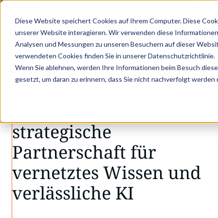
: MIT STRUKTURIERTEN PRODUKTDATEN ZUM DIGITALEN PRODUKTPASS - JE
Diese Website speichert Cookies auf Ihrem Computer. Diese Cook
unserer Website interagieren. Wir verwenden diese Informationen
Analysen und Messungen zu unseren Besuchern auf dieser Websit
•
•
Aktuelles
PANTOPIX und Graphwise starten…
verwendeten Cookies finden Sie in unserer Datenschutzrichtlinie.
AKTUELLES
Wenn Sie ablehnen, werden Ihre Informationen beim Besuch dieser 
gesetzt, um daran zu erinnern, dass Sie nicht nachverfolgt werden
PANTOPIX und
Graphwise starten
strategische
Partnerschaft für
vernetztes Wissen und
verlässliche KI