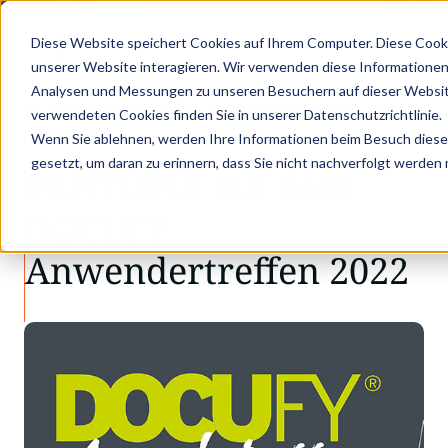
APER: MIT STRUKTURIERTEN PRODUKTDATEN ZUM DIGITALEN PRODUKTPASS 
Diese Website speichert Cookies auf Ihrem Computer. Diese Cook
unserer Website interagieren. Wir verwenden diese Informationen
Analysen und Messungen zu unseren Besuchern auf dieser Websit
•
•
Aktuelles
PANTOPIX auf dem DOCUFY Anwend…
verwendeten Cookies finden Sie in unserer Datenschutzrichtlinie.
AKTUELLES
Wenn Sie ablehnen, werden Ihre Informationen beim Besuch dieser 
gesetzt, um daran zu erinnern, dass Sie nicht nachverfolgt werden
PANTOPIX auf dem
DOCUFY
Anwendertreffen 2022