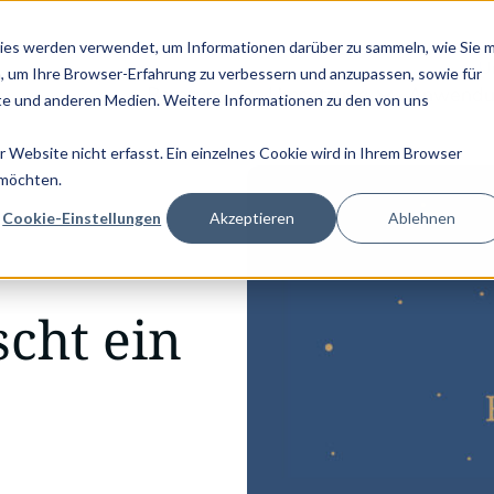
KTPASS - JETZT LESEN! |
NEU: DIE GRAPHWISE EDITION VON PA
ies werden verwendet, um Informationen darüber zu sammeln, wie Sie m
U
, um Ihre Browser-Erfahrung zu verbessern und anzupassen, sowie für
Beratung
Umsetzung
Anwendu
e und anderen Medien. Weitere Informationen zu den von uns
Website nicht erfasst. Ein einzelnes Cookie wird in Ihrem Browser
…
 möchten.
Cookie-Einstellungen
Akzeptieren
Ablehnen
cht ein