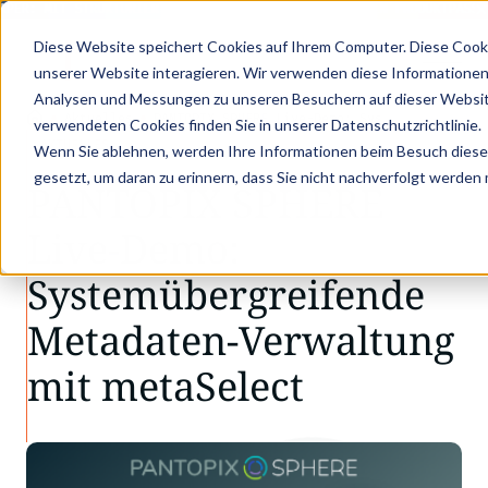
PER: MIT STRUKTURIERTEN PRODUKTDATEN ZUM DIGITALEN PRODUKTPASS -
Diese Website speichert Cookies auf Ihrem Computer. Diese Cook
unserer Website interagieren. Wir verwenden diese Informationen
Analysen und Messungen zu unseren Besuchern auf dieser Websit
•
•
Aktuelles
PANTOPIX SPHERE Live-Demo: Sys…
verwendeten Cookies finden Sie in unserer Datenschutzrichtlinie.
AKTUELLES
Wenn Sie ablehnen, werden Ihre Informationen beim Besuch dieser 
gesetzt, um daran zu erinnern, dass Sie nicht nachverfolgt werden
PANTOPIX SPHERE
Live-Demo:
Systemübergreifende
Metadaten-Verwaltung
mit metaSelect