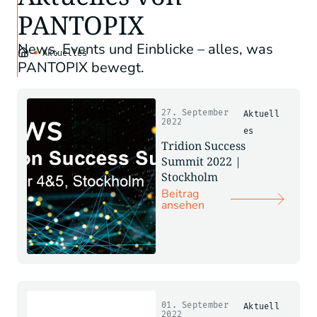
PANTOPIX
News, Events und Einblicke – alles, was
•
Aktuelles
PANTOPIX bewegt.
27. September
Aktuell
2022
es
Tridion Success
Summit 2022 |
Stockholm
Beitrag
ansehen
01. September
Aktuell
2022