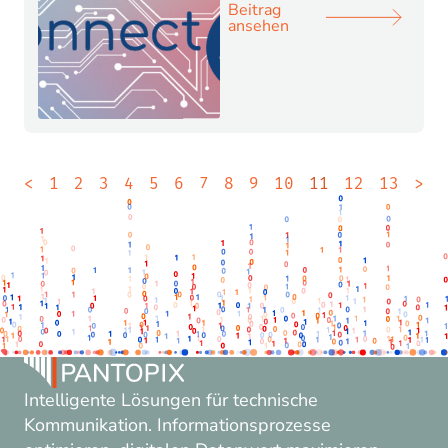
Beitrag
ansehen
<
1
2
3
4
5
6
7
8
9
10
11
12
13
>
Intelligente Lösungen für technische
Kommunikation. Informationsprozesse