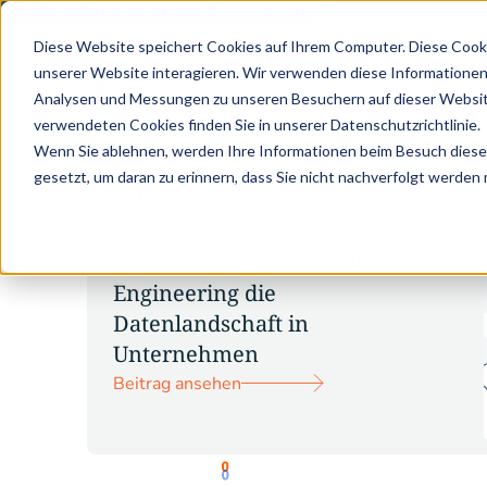
APER: MIT STRUKTURIERTEN PRODUKTDATEN ZUM DIGITALEN PROD
Diese Website speichert Cookies auf Ihrem Computer. Diese Cook
unserer Website interagieren. Wir verwenden diese Informationen
Analysen und Messungen zu unseren Besuchern auf dieser Websit
verwendeten Cookies finden Sie in unserer Datenschutzrichtlinie.
•
•
Wenn Sie ablehnen, werden Ihre Informationen beim Besuch dieser 
Knowledge
Knowledge Engineering
Zurück zu
Schlagwort: Knowledge 
gesetzt, um daran zu erinnern, dass Sie nicht nachverfolgt werden
12. März 2026
ARTIKEL
So transformiert Knowledge
Engineering die
Datenlandschaft in
Unternehmen
Beitrag ansehen