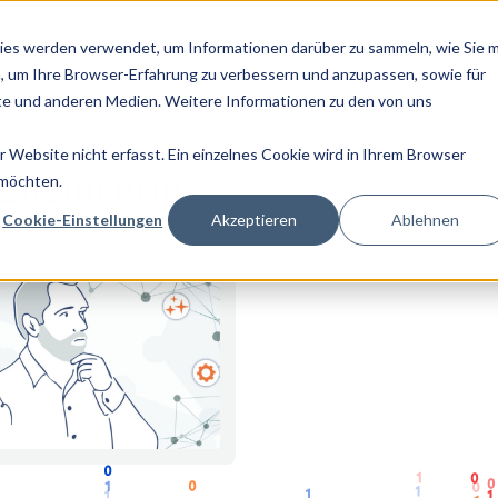
UKTPASS - JETZT LESEN! |
NEU: DIE GRAPHWISE EDITION VON P
ies werden verwendet, um Informationen darüber zu sammeln, wie Sie m
U
, um Ihre Browser-Erfahrung zu verbessern und anzupassen, sowie für
Beratung
Umsetzung
Anwendu
e und anderen Medien. Weitere Informationen zu den von uns
Website nicht erfasst. Ein einzelnes Cookie wird in Ihrem Browser
 Knowledge
Engineering
 möchten.
Cookie-Einstellungen
Akzeptieren
Ablehnen