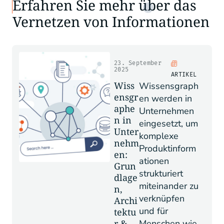
Erfahren Sie mehr über das
Vernetzen von Informationen
23. September
2025
ARTIKEL
Wiss
Wissensgraph
ensgr
en werden in
aphe
Unternehmen
n in
eingesetzt, um
Unter
komplexe
nehm
Produktinform
en:
ationen
Grun
strukturiert
dlage
miteinander zu
n,
verknüpfen
Archi
und für
tektu
r &
Menschen wie